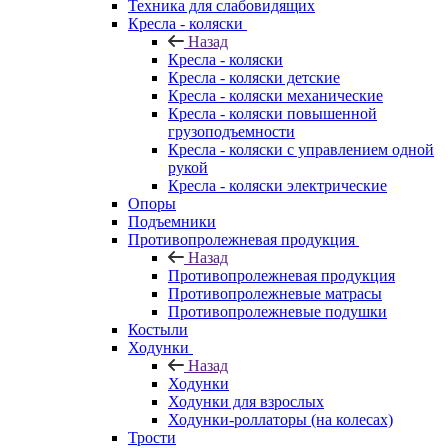
Техника для слабовидящих
Кресла - коляски
Назад
Кресла - коляски
Кресла - коляски детские
Кресла - коляски механические
Кресла - коляски повышенной
грузоподъемности
Кресла - коляски с управлением одной
рукой
Кресла - коляски электрические
Опоры
Подъемники
Противопролежневая продукция
Назад
Противопролежневая продукция
Противопролежневые матрасы
Противопролежневые подушки
Костыли
Ходунки
Назад
Ходунки
Ходунки для взрослых
Ходунки-роллаторы (на колесах)
Трости