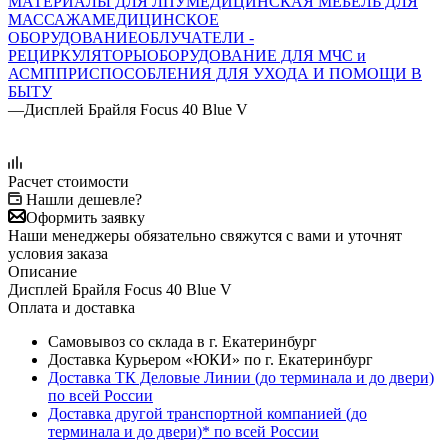
МАТЕРИАЛЫ ДЛЯ ЛПУ
МЕДИЦИНСКАЯ МЕБЕЛЬ ДЛЯ
МАССАЖА
МЕДИЦИНСКОЕ
ОБОРУДОВАНИЕ
ОБЛУЧАТЕЛИ -
РЕЦИРКУЛЯТОРЫ
ОБОРУДОВАНИЕ ДЛЯ МЧС и
АСМП
ПРИСПОСОБЛЕНИЯ ДЛЯ УХОДА И ПОМОЩИ В
БЫТУ
—
Дисплей Брайля Focus 40 Blue V
Расчет стоимости
Нашли дешевле?
Оформить заявку
Наши менеджеры обязательно свяжутся с вами и уточнят
условия заказа
Описание
Дисплей Брайля Focus 40 Blue V
Оплата и доставка
Самовывоз со склада в г. Екатеринбург
Доставка Курьером «ЮКИ» по г. Екатеринбург
Доставка ТК Деловые Линии (до терминала и до двери)
по всей России
Доставка другой транспортной компанией (до
терминала и до двери)* по всей России