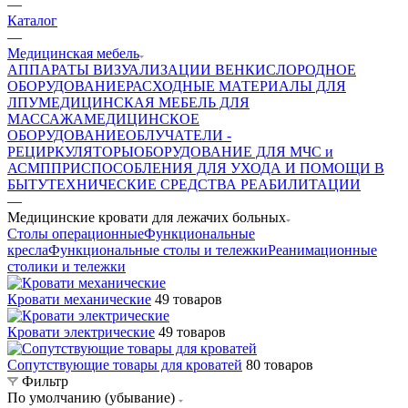
—
Каталог
—
Медицинская мебель
АППАРАТЫ ВИЗУАЛИЗАЦИИ ВЕН
КИСЛОРОДНОЕ
ОБОРУДОВАНИЕ
РАСХОДНЫЕ МАТЕРИАЛЫ ДЛЯ
ЛПУ
МЕДИЦИНСКАЯ МЕБЕЛЬ ДЛЯ
МАССАЖА
МЕДИЦИНСКОЕ
ОБОРУДОВАНИЕ
ОБЛУЧАТЕЛИ -
РЕЦИРКУЛЯТОРЫ
ОБОРУДОВАНИЕ ДЛЯ МЧС и
АСМП
ПРИСПОСОБЛЕНИЯ ДЛЯ УХОДА И ПОМОЩИ В
БЫТУ
ТЕХНИЧЕСКИЕ СРЕДСТВА РЕАБИЛИТАЦИИ
—
Медицинские кровати для лежачих больных
Столы операционные
Функциональные
кресла
Функциональные столы и тележки
Реанимационные
столики и тележки
Кровати механические
49 товаров
Кровати электрические
49 товаров
Сопутствующие товары для кроватей
80 товаров
Фильтр
По умолчанию (убывание)