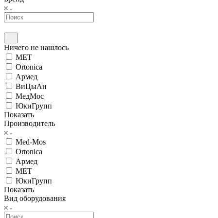
Ничего не нашлось
MET
Ortonica
Армед
ВиЦыАн
МедМос
ЮкиГрупп
Показать
Производитель
Med-Mos
Ortonica
Армед
МЕТ
ЮкиГрупп
Показать
Вид оборудования