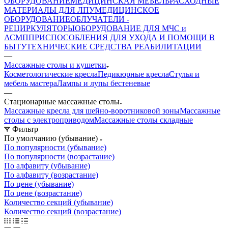
ОБОРУДОВАНИЕ
МЕДИЦИНСКАЯ МЕБЕЛЬ
РАСХОДНЫЕ
МАТЕРИАЛЫ ДЛЯ ЛПУ
МЕДИЦИНСКОЕ
ОБОРУДОВАНИЕ
ОБЛУЧАТЕЛИ -
РЕЦИРКУЛЯТОРЫ
ОБОРУДОВАНИЕ ДЛЯ МЧС и
АСМП
ПРИСПОСОБЛЕНИЯ ДЛЯ УХОДА И ПОМОЩИ В
БЫТУ
ТЕХНИЧЕСКИЕ СРЕДСТВА РЕАБИЛИТАЦИИ
—
Массажные столы и кушетки
Косметологические кресла
Педикюрные кресла
Стулья и
мебель мастера
Лампы и лупы бестеневые
—
Стационарные массажные столы
Массажные кресла для шейно-воротниковой зоны
Массажные
столы с электроприводом
Массажные столы складные
Фильтр
По умолчанию (убывание)
По популярности (убывание)
По популярности (возрастание)
По алфавиту (убывание)
По алфавиту (возрастание)
По цене (убывание)
По цене (возрастание)
Количество секций (убывание)
Количество секций (возрастание)