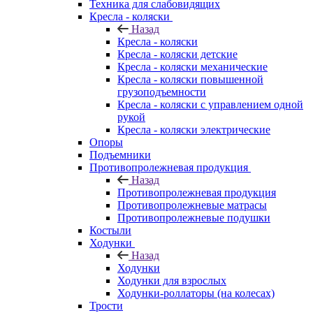
Техника для слабовидящих
Кресла - коляски
Назад
Кресла - коляски
Кресла - коляски детские
Кресла - коляски механические
Кресла - коляски повышенной
грузоподъемности
Кресла - коляски с управлением одной
рукой
Кресла - коляски электрические
Опоры
Подъемники
Противопролежневая продукция
Назад
Противопролежневая продукция
Противопролежневые матрасы
Противопролежневые подушки
Костыли
Ходунки
Назад
Ходунки
Ходунки для взрослых
Ходунки-роллаторы (на колесах)
Трости