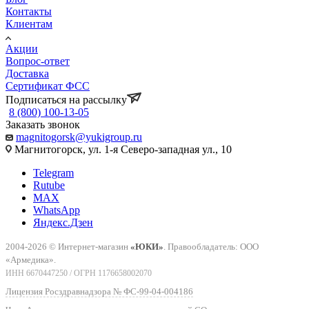
Контакты
Клиентам
Акции
Вопрос-ответ
Доставка
Сертификат ФСС
Подписаться на рассылку
8 (800) 100-13-05
Заказать звонок
magnitogorsk@yukigroup.ru
Магнитогорск, ул. 1-я Северо-западная ул., 10
Telegram
Rutube
MAX
WhatsApp
Яндекс.Дзен
2004-2026 © Интернет-магазин
«ЮКИ»
. Правообладатель: ООО
«Армедика».
ИНН 6670447250 / ОГРН 1176658002070
Лицензия Росздравнадзора № ФС-99-04-004186