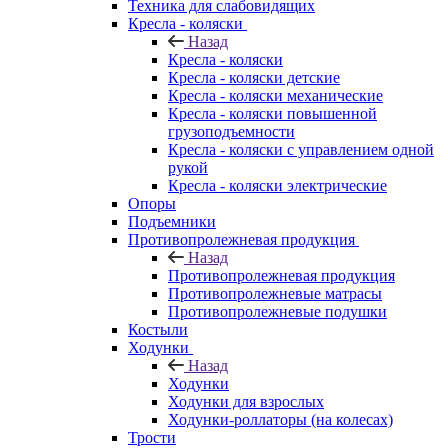
Техника для слабовидящих
Кресла - коляски
Назад
Кресла - коляски
Кресла - коляски детские
Кресла - коляски механические
Кресла - коляски повышенной
грузоподъемности
Кресла - коляски с управлением одной
рукой
Кресла - коляски электрические
Опоры
Подъемники
Противопролежневая продукция
Назад
Противопролежневая продукция
Противопролежневые матрасы
Противопролежневые подушки
Костыли
Ходунки
Назад
Ходунки
Ходунки для взрослых
Ходунки-роллаторы (на колесах)
Трости