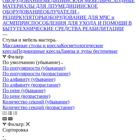
ОБОРУДОВАНИЕ
МЕДИЦИНСКАЯ МЕБЕЛЬ
РАСХОДНЫЕ
МАТЕРИАЛЫ ДЛЯ ЛПУ
МЕДИЦИНСКОЕ
ОБОРУДОВАНИЕ
ОБЛУЧАТЕЛИ -
РЕЦИРКУЛЯТОРЫ
ОБОРУДОВАНИЕ ДЛЯ МЧС и
АСМП
ПРИСПОСОБЛЕНИЯ ДЛЯ УХОДА И ПОМОЩИ В
БЫТУ
ТЕХНИЧЕСКИЕ СРЕДСТВА РЕАБИЛИТАЦИИ
—
Стулья и мебель мастера
Массажные столы и кресла
Косметологические
кресла
Педикюрные кресла
Лампы и лупы бестеневые
Фильтр
По умолчанию (убывание)
По популярности (убывание)
По популярности (возрастание)
По алфавиту (убывание)
По алфавиту (возрастание)
По цене (убывание)
По цене (возрастание)
Количество секций (убывание)
Количество секций (возрастание)
Фильтр:
Сортировка