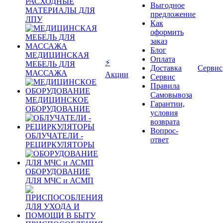
РАСХОДНЫЕ
Выгодное
МАТЕРИАЛЫ ДЛЯ
предложение
ЛПУ
Как
оформить
заказ
Блог
МЕДИЦИНСКАЯ
Оплата
⚡
МЕБЕЛЬ ДЛЯ
Доставка
Сервис
МАССАЖА
Акции
Сервис
Правила
Самовывоза
МЕДИЦИНСКОЕ
Гарантии,
ОБОРУДОВАНИЕ
условия
возврата
Вопрос-
ОБЛУЧАТЕЛИ -
ответ
РЕЦИРКУЛЯТОРЫ
ОБОРУДОВАНИЕ
ДЛЯ МЧС и АСМП