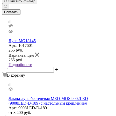
Очистить фильтр
Показать
Лупа MG18145
Арт.: 1017601
255
руб.
Варианты цен
255
руб.
Подробности
В корзину
Лампа-лупа бестеневая MED-MOS 9002LED
(9008LED-D-189) с настольным креплением
Арт.: 9008LED-D-189
от
8 400 руб.