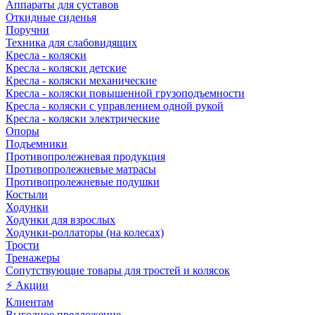
Аппараты для суставов
Откидные сиденья
Поручни
Техника для слабовидящих
Кресла - коляски
Кресла - коляски детские
Кресла - коляски механические
Кресла - коляски повышенной грузоподъемности
Кресла - коляски с управлением одной рукой
Кресла - коляски электрические
Опоры
Подъемники
Противопролежневая продукция
Противопролежневые матрасы
Противопролежневые подушки
Костыли
Ходунки
Ходунки для взрослых
Ходунки-роллаторы (на колесах)
Трости
Тренажеры
Сопутствующие товары для тростей и колясок
⚡ Акции
Клиентам
Выгодное предложение