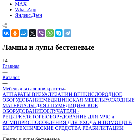
MAX
WhatsApp
Яндекс.Дзен
Лампы и лупы бестеневые
14
Главная
—
Каталог
—
Мебель для салонов красоты
АППАРАТЫ ВИЗУАЛИЗАЦИИ ВЕН
КИСЛОРОДНОЕ
ОБОРУДОВАНИЕ
МЕДИЦИНСКАЯ МЕБЕЛЬ
РАСХОДНЫЕ
МАТЕРИАЛЫ ДЛЯ ЛПУ
МЕДИЦИНСКОЕ
ОБОРУДОВАНИЕ
ОБЛУЧАТЕЛИ -
РЕЦИРКУЛЯТОРЫ
ОБОРУДОВАНИЕ ДЛЯ МЧС и
АСМП
ПРИСПОСОБЛЕНИЯ ДЛЯ УХОДА И ПОМОЩИ В
БЫТУ
ТЕХНИЧЕСКИЕ СРЕДСТВА РЕАБИЛИТАЦИИ
—
Лампы и лупы бестеневые