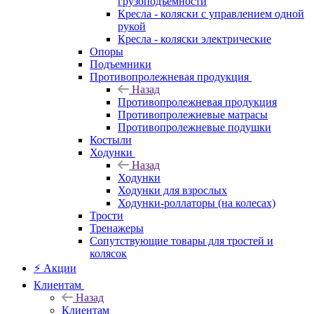
грузоподъемности
Кресла - коляски с управлением одной
рукой
Кресла - коляски электрические
Опоры
Подъемники
Противопролежневая продукция
Назад
Противопролежневая продукция
Противопролежневые матрасы
Противопролежневые подушки
Костыли
Ходунки
Назад
Ходунки
Ходунки для взрослых
Ходунки-роллаторы (на колесах)
Трости
Тренажеры
Сопутствующие товары для тростей и
колясок
⚡ Акции
Клиентам
Назад
Клиентам