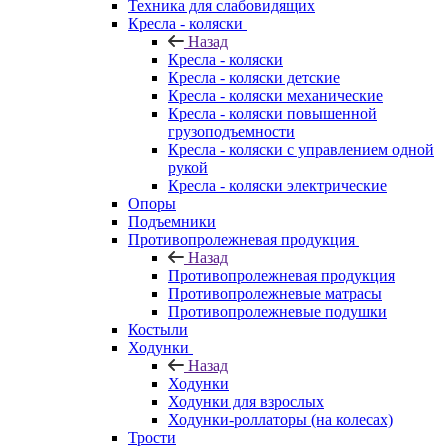
Техника для слабовидящих
Кресла - коляски
Назад
Кресла - коляски
Кресла - коляски детские
Кресла - коляски механические
Кресла - коляски повышенной
грузоподъемности
Кресла - коляски с управлением одной
рукой
Кресла - коляски электрические
Опоры
Подъемники
Противопролежневая продукция
Назад
Противопролежневая продукция
Противопролежневые матрасы
Противопролежневые подушки
Костыли
Ходунки
Назад
Ходунки
Ходунки для взрослых
Ходунки-роллаторы (на колесах)
Трости