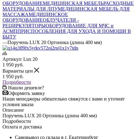
ОБОРУДОВАНИЕ
МЕДИЦИНСКАЯ МЕБЕЛЬ
РАСХОДНЫЕ
МАТЕРИАЛЫ ДЛЯ ЛПУ
МЕДИЦИНСКАЯ МЕБЕЛЬ ДЛЯ
МАССАЖА
МЕДИЦИНСКОЕ
ОБОРУДОВАНИЕ
ОБЛУЧАТЕЛИ -
РЕЦИРКУЛЯТОРЫ
ОБОРУДОВАНИЕ ДЛЯ МЧС и
АСМП
ПРИСПОСОБЛЕНИЯ ДЛЯ УХОДА И ПОМОЩИ В
БЫТУ
—
Поручень LUX 20 Ортоника (длина 400 мм)
Артикул:
Lux 20
1 950
руб.
Варианты цен
1 950
руб.
Подробности
Нашли дешевле?
Оформить заявку
Наши менеджеры обязательно свяжутся с вами и уточнят
условия заказа
Описание
Поручень LUX 20 Ортоника (длина 400 мм)
Подробности
Оплата и доставка
Самовывоз со склада в г. Екатеринбург