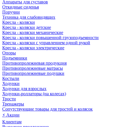
Аппараты для суставов
Откидные сиденья
Поручни
Техника для слабовидящих
Кресла - коляски
Кресла - коляски детские
Кресла - коляски механические
Кресла - коляски повышенной грузоподъемности
Кресла - коляски с управлением одной рукой
Кресла - коляски электрические
Опоры
Подъемники
Противопролежневая продукция
Противопролежневые матрасы
Противопролежневые подушки
Костыли
Ходунки
Ходунки для взрослых
Ходунки-роллаторы (на колесах)
Трости
Тренажеры
Сопутствующие товары для тростей и колясок
⚡ Акции
Клиентам
Выгодное предложение