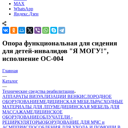
MAX
WhatsApp
Яндекс.Дзен
Опора функциональная для сидения
для детей-инвалидов "Я МОГУ!",
исполнение ОС-004
Главная
—
Каталог
—
Технические средства реабилитации
АППАРАТЫ ВИЗУАЛИЗАЦИИ ВЕН
КИСЛОРОДНОЕ
ОБОРУДОВАНИЕ
МЕДИЦИНСКАЯ МЕБЕЛЬ
РАСХОДНЫЕ
МАТЕРИАЛЫ ДЛЯ ЛПУ
МЕДИЦИНСКАЯ МЕБЕЛЬ ДЛЯ
МАССАЖА
МЕДИЦИНСКОЕ
ОБОРУДОВАНИЕ
ОБЛУЧАТЕЛИ -
РЕЦИРКУЛЯТОРЫ
ОБОРУДОВАНИЕ ДЛЯ МЧС и
АСМП
ПРИСПОСОБЛЕНИЯ ДЛЯ УХОДА И ПОМОЩИ В