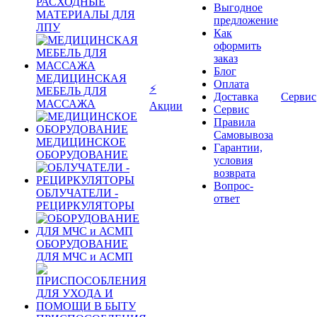
РАСХОДНЫЕ
Выгодное
МАТЕРИАЛЫ ДЛЯ
предложение
ЛПУ
Как
оформить
заказ
Блог
МЕДИЦИНСКАЯ
Оплата
⚡
МЕБЕЛЬ ДЛЯ
Доставка
Сервис
МАССАЖА
Акции
Сервис
Правила
Самовывоза
МЕДИЦИНСКОЕ
Гарантии,
ОБОРУДОВАНИЕ
условия
возврата
Вопрос-
ОБЛУЧАТЕЛИ -
ответ
РЕЦИРКУЛЯТОРЫ
ОБОРУДОВАНИЕ
ДЛЯ МЧС и АСМП