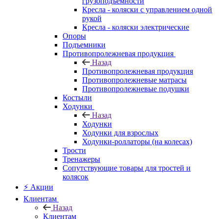
грузоподъемности
Кресла - коляски с управлением одной
рукой
Кресла - коляски электрические
Опоры
Подъемники
Противопролежневая продукция
Назад
Противопролежневая продукция
Противопролежневые матрасы
Противопролежневые подушки
Костыли
Ходунки
Назад
Ходунки
Ходунки для взрослых
Ходунки-роллаторы (на колесах)
Трости
Тренажеры
Сопутствующие товары для тростей и
колясок
⚡ Акции
Клиентам
Назад
Клиентам