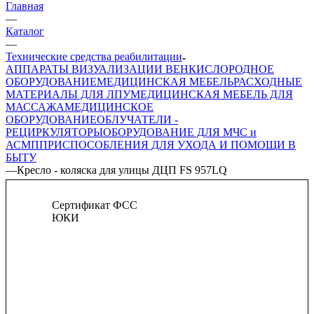
Главная
—
Каталог
—
Технические средства реабилитации
АППАРАТЫ ВИЗУАЛИЗАЦИИ ВЕН
КИСЛОРОДНОЕ
ОБОРУДОВАНИЕ
МЕДИЦИНСКАЯ МЕБЕЛЬ
РАСХОДНЫЕ
МАТЕРИАЛЫ ДЛЯ ЛПУ
МЕДИЦИНСКАЯ МЕБЕЛЬ ДЛЯ
МАССАЖА
МЕДИЦИНСКОЕ
ОБОРУДОВАНИЕ
ОБЛУЧАТЕЛИ -
РЕЦИРКУЛЯТОРЫ
ОБОРУДОВАНИЕ ДЛЯ МЧС и
АСМП
ПРИСПОСОБЛЕНИЯ ДЛЯ УХОДА И ПОМОЩИ В
БЫТУ
—
Кресло - коляска для улицы ДЦП FS 957LQ
Сертификат ФСС
ЮКИ