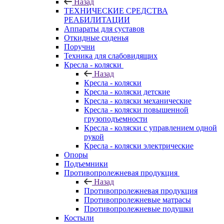
Назад
ТЕХНИЧЕСКИЕ СРЕДСТВА
РЕАБИЛИТАЦИИ
Аппараты для суставов
Откидные сиденья
Поручни
Техника для слабовидящих
Кресла - коляски
Назад
Кресла - коляски
Кресла - коляски детские
Кресла - коляски механические
Кресла - коляски повышенной
грузоподъемности
Кресла - коляски с управлением одной
рукой
Кресла - коляски электрические
Опоры
Подъемники
Противопролежневая продукция
Назад
Противопролежневая продукция
Противопролежневые матрасы
Противопролежневые подушки
Костыли