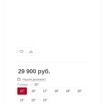
29 900
руб.
Нашли дешевле?
Размер
—
15"
15"
16"
17"
18"
19"
20"
21"
22"
23"