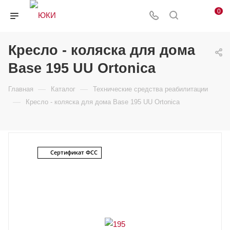
0
Кресло - коляска для дома
Base 195 UU Ortonica
—
—
Главная
Каталог
Технические средства реабилитации
—
Кресло - коляска для дома Base 195 UU Ortonica
Сертификат ФСС