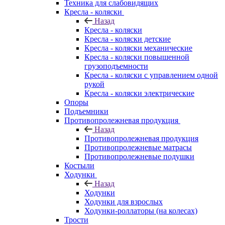
Техника для слабовидящих
Кресла - коляски
Назад
Кресла - коляски
Кресла - коляски детские
Кресла - коляски механические
Кресла - коляски повышенной
грузоподъемности
Кресла - коляски с управлением одной
рукой
Кресла - коляски электрические
Опоры
Подъемники
Противопролежневая продукция
Назад
Противопролежневая продукция
Противопролежневые матрасы
Противопролежневые подушки
Костыли
Ходунки
Назад
Ходунки
Ходунки для взрослых
Ходунки-роллаторы (на колесах)
Трости