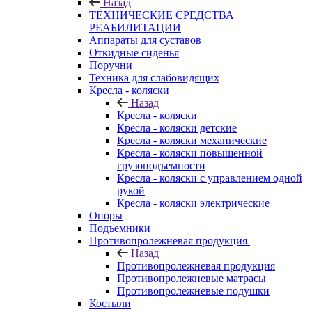
Назад
ТЕХНИЧЕСКИЕ СРЕДСТВА
РЕАБИЛИТАЦИИ
Аппараты для суставов
Откидные сиденья
Поручни
Техника для слабовидящих
Кресла - коляски
Назад
Кресла - коляски
Кресла - коляски детские
Кресла - коляски механические
Кресла - коляски повышенной
грузоподъемности
Кресла - коляски с управлением одной
рукой
Кресла - коляски электрические
Опоры
Подъемники
Противопролежневая продукция
Назад
Противопролежневая продукция
Противопролежневые матрасы
Противопролежневые подушки
Костыли