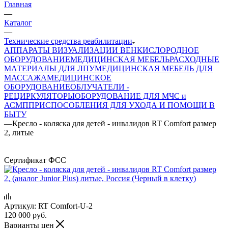
Главная
—
Каталог
—
Технические средства реабилитации
АППАРАТЫ ВИЗУАЛИЗАЦИИ ВЕН
КИСЛОРОДНОЕ
ОБОРУДОВАНИЕ
МЕДИЦИНСКАЯ МЕБЕЛЬ
РАСХОДНЫЕ
МАТЕРИАЛЫ ДЛЯ ЛПУ
МЕДИЦИНСКАЯ МЕБЕЛЬ ДЛЯ
МАССАЖА
МЕДИЦИНСКОЕ
ОБОРУДОВАНИЕ
ОБЛУЧАТЕЛИ -
РЕЦИРКУЛЯТОРЫ
ОБОРУДОВАНИЕ ДЛЯ МЧС и
АСМП
ПРИСПОСОБЛЕНИЯ ДЛЯ УХОДА И ПОМОЩИ В
БЫТУ
—
Кресло - коляска для детей - инвалидов RT Comfort размер
2, литые
Сертификат ФСС
Артикул:
RT Comfort-U-2
120 000
руб.
Варианты цен