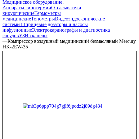
Медицинское оборудование
Аппараты гипотермии
Отсасыватели
хирургические
Термометры
медицинские
Тонометры
Видеоэндоскопические
системы
Шприцевые дозаторы и насосы
инфузионные
Электрокардиографы и диагностика
сосудов
УЗИ сканеры
—
Компрессор воздушный медицинский безмасляный Mercury
HK-2EW-35