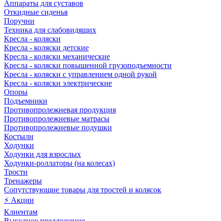
Аппараты для суставов
Откидные сиденья
Поручни
Техника для слабовидящих
Кресла - коляски
Кресла - коляски детские
Кресла - коляски механические
Кресла - коляски повышенной грузоподъемности
Кресла - коляски с управлением одной рукой
Кресла - коляски электрические
Опоры
Подъемники
Противопролежневая продукция
Противопролежневые матрасы
Противопролежневые подушки
Костыли
Ходунки
Ходунки для взрослых
Ходунки-роллаторы (на колесах)
Трости
Тренажеры
Сопутствующие товары для тростей и колясок
⚡ Акции
Клиентам
Выгодное предложение