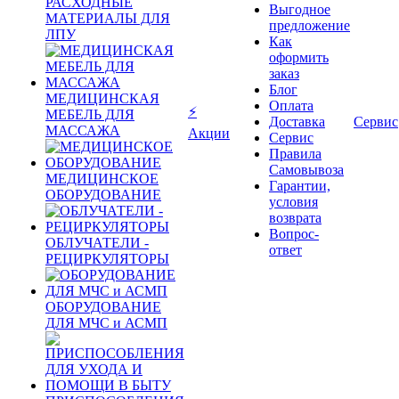
РАСХОДНЫЕ
Выгодное
МАТЕРИАЛЫ ДЛЯ
предложение
ЛПУ
Как
оформить
заказ
Блог
МЕДИЦИНСКАЯ
Оплата
⚡
МЕБЕЛЬ ДЛЯ
Доставка
Сервис
МАССАЖА
Акции
Сервис
Правила
Самовывоза
МЕДИЦИНСКОЕ
Гарантии,
ОБОРУДОВАНИЕ
условия
возврата
Вопрос-
ОБЛУЧАТЕЛИ -
ответ
РЕЦИРКУЛЯТОРЫ
ОБОРУДОВАНИЕ
ДЛЯ МЧС и АСМП