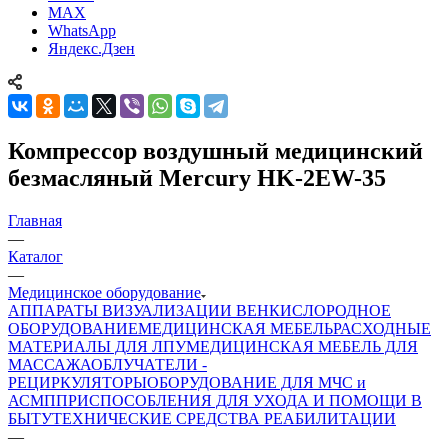
MAX
WhatsApp
Яндекс.Дзен
Компрессор воздушный медицинский
безмасляный Mercury HK-2EW-35
Главная
—
Каталог
—
Медицинское оборудование
АППАРАТЫ ВИЗУАЛИЗАЦИИ ВЕН
КИСЛОРОДНОЕ
ОБОРУДОВАНИЕ
МЕДИЦИНСКАЯ МЕБЕЛЬ
РАСХОДНЫЕ
МАТЕРИАЛЫ ДЛЯ ЛПУ
МЕДИЦИНСКАЯ МЕБЕЛЬ ДЛЯ
МАССАЖА
ОБЛУЧАТЕЛИ -
РЕЦИРКУЛЯТОРЫ
ОБОРУДОВАНИЕ ДЛЯ МЧС и
АСМП
ПРИСПОСОБЛЕНИЯ ДЛЯ УХОДА И ПОМОЩИ В
БЫТУ
ТЕХНИЧЕСКИЕ СРЕДСТВА РЕАБИЛИТАЦИИ
—