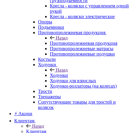
грузоподъемности
Кресла - коляски с управлением одной
рукой
Кресла - коляски электрические
Опоры
Подъемники
Противопролежневая продукция
Назад
Противопролежневая продукция
Противопролежневые матрасы
Противопролежневые подушки
Костыли
Ходунки
Назад
Ходунки
Ходунки для взрослых
Ходунки-роллаторы (на колесах)
Трости
Тренажеры
Сопутствующие товары для тростей и
колясок
⚡ Акции
Клиентам
Назад
Клиентам