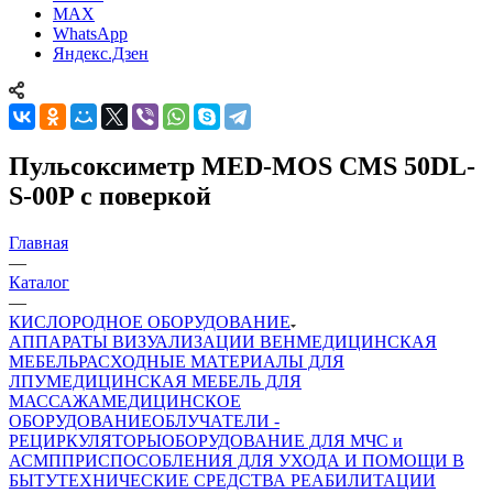
MAX
WhatsApp
Яндекс.Дзен
Пульсоксиметр MED-MOS CMS 50DL-
S-00P с поверкой
Главная
—
Каталог
—
КИСЛОРОДНОЕ ОБОРУДОВАНИЕ
АППАРАТЫ ВИЗУАЛИЗАЦИИ ВЕН
МЕДИЦИНСКАЯ
МЕБЕЛЬ
РАСХОДНЫЕ МАТЕРИАЛЫ ДЛЯ
ЛПУ
МЕДИЦИНСКАЯ МЕБЕЛЬ ДЛЯ
МАССАЖА
МЕДИЦИНСКОЕ
ОБОРУДОВАНИЕ
ОБЛУЧАТЕЛИ -
РЕЦИРКУЛЯТОРЫ
ОБОРУДОВАНИЕ ДЛЯ МЧС и
АСМП
ПРИСПОСОБЛЕНИЯ ДЛЯ УХОДА И ПОМОЩИ В
БЫТУ
ТЕХНИЧЕСКИЕ СРЕДСТВА РЕАБИЛИТАЦИИ