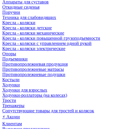
Аппараты для суставов
Откидные сиденья
Поручни
Техника для слабовидящих
Кресла - коляски
Кресла - коляски детские
Кресла - коляски механические
Кресла - коляски повышенной грузоподъемности
Кресла - коляски с управлением одной рукой
Кресла - коляски электрические
Опоры
Подъемники
Противопролежневая продукция
Противопролежневые матрасы
Противопролежневые подушки
Костыли
Ходунки
Ходунки для взрослых
Ходунки-роллаторы (на колесах)
Трости
Тренажеры
Сопутствующие товары для тростей и колясок
⚡ Акции
Клиентам
Выгодное предложение