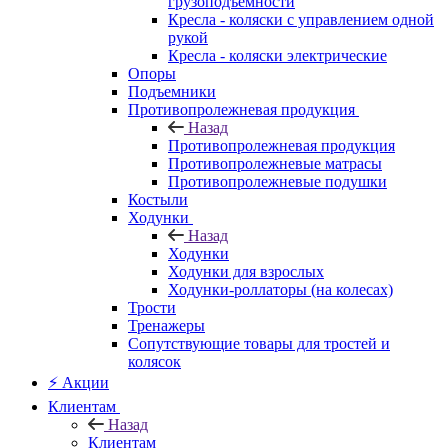
грузоподъемности
Кресла - коляски с управлением одной
рукой
Кресла - коляски электрические
Опоры
Подъемники
Противопролежневая продукция
Назад
Противопролежневая продукция
Противопролежневые матрасы
Противопролежневые подушки
Костыли
Ходунки
Назад
Ходунки
Ходунки для взрослых
Ходунки-роллаторы (на колесах)
Трости
Тренажеры
Сопутствующие товары для тростей и
колясок
⚡ Акции
Клиентам
Назад
Клиентам