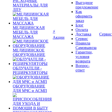
РАСХОДНЫЕ
Выгодное
МАТЕРИАЛЫ ДЛЯ
предложение
ЛПУ
Как
оформить
заказ
Блог
МЕДИЦИНСКАЯ
Оплата
⚡
МЕБЕЛЬ ДЛЯ
Доставка
Сервис
МАССАЖА
Акции
Сервис
Правила
Самовывоза
МЕДИЦИНСКОЕ
Гарантии,
ОБОРУДОВАНИЕ
условия
возврата
Вопрос-
ОБЛУЧАТЕЛИ -
ответ
РЕЦИРКУЛЯТОРЫ
ОБОРУДОВАНИЕ
ДЛЯ МЧС и АСМП