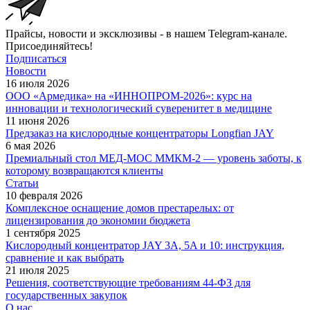
Прайсы, новости и эксклюзивы - в нашем Telegram-канале.
Присоединяйтесь!
Подписаться
Новости
16 июля 2026
ООО «Армедика» на «ИННОПРОМ-2026»: курс на
инновации и технологический суверенитет в медицине
11 июня 2026
Предзаказ на кислородные концентраторы Longfian JAY
6 мая 2026
Премиальный стол МЕД-МОС ММКМ-2 — уровень заботы, к
которому возвращаются клиенты
Статьи
10 февраля 2026
Комплексное оснащение домов престарелых: от
лицензирования до экономии бюджета
1 сентября 2025
Кислородный концентратор JAY 3A, 5A и 10: инструкция,
сравнение и как выбрать
21 июля 2025
Решения, соответствующие требованиям 44-ФЗ для
государственных закупок
О нас