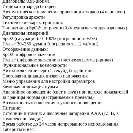
Диагональ: 0.96 дюйма
Индикатор заряда батареи
Автоматическое изменение ориентации экрана (4 варианта)
Регулировка яркости
Технические характеристики:
Тип датчика SpO2: встроенный (предназначен для взрослых)
Диапазоны измерений:
SpO2 (сатурация): 0–100% (погрешность ±2%)
Пульс: 30–250 уд/мин (погрешность ±2 уд/мин)
Отображение данных:
SpO2: цифровое значение
Пульс: цифровое значение и плетизмограмма (кривая)
Функциональные возможности
Автоотключение через 5 секунд бездействия
Световая индикация низкого напряжения
Меню управления для настройки параметров
Звуковая индикация пульса
Аварийное оповещение (свет и звук) при выходе показателей
за границы нормы (настраиваемые пределы)
Возможность отключения звукового оповещения
Питание:
Источник питания: 2 щелочные батарейки AAA (1.5 В, в
комплект не входят)
Время работы: до 24 часов непрерывного использования
Габариты и вес: